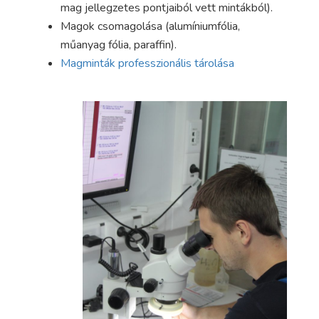
mag jellegzetes pontjaiból vett mintákból).
Magok csomagolása (alumíniumfólia,
műanyag fólia, paraffin).
Magminták professzionális tárolása