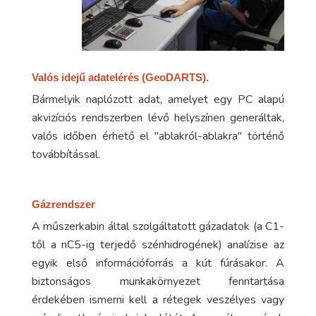
Valós idejű adatelérés (GeoDARTS).
Bármelyik naplózott adat, amelyet egy PC alapú
akvizíciós rendszerben lévő helyszínen generáltak,
valós időben érhető el "ablakról-ablakra" történő
továbbítással.
Gázrendszer
A műszerkabin által szolgáltatott gázadatok (a C1-
től a nC5-ig terjedő szénhidrogének) analízise az
egyik első információforrás a kút fúrásakor. A
biztonságos munkakörnyezet fenntartása
érdekében ismerni kell a rétegek veszélyes vagy