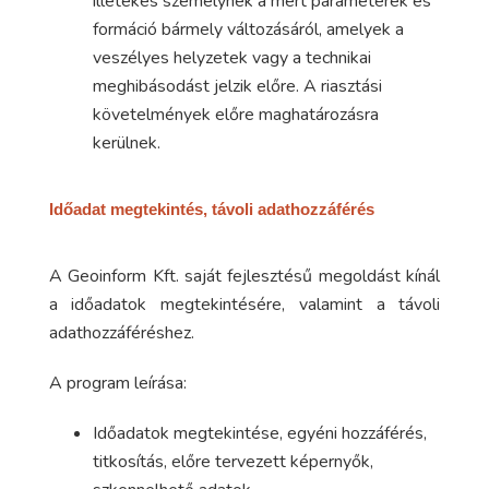
illetékes személynek a mért paraméterek és
formáció bármely változásáról, amelyek a
veszélyes helyzetek vagy a technikai
meghibásodást jelzik előre. A riasztási
követelmények előre maghatározásra
kerülnek.
Időadat megtekintés, távoli adathozzáférés
A Geoinform Kft. saját fejlesztésű megoldást kínál
a időadatok megtekintésére, valamint a távoli
adathozzáféréshez.
A program leírása:
Időadatok megtekintése, egyéni hozzáférés,
titkosítás, előre tervezett képernyők,