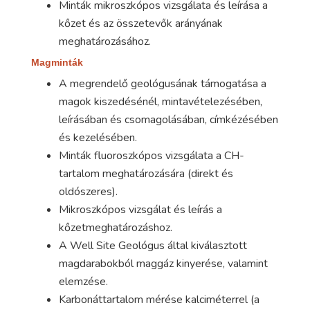
Minták mikroszkópos vizsgálata és leírása a
kőzet és az összetevők arányának
meghatározásához.
Magminták
A megrendelő geológusának támogatása a
magok kiszedésénél, mintavételezésében,
leírásában és csomagolásában, címkézésében
és kezelésében.
Minták fluoroszkópos vizsgálata a CH-
tartalom meghatározására (direkt és
oldószeres).
Mikroszkópos vizsgálat és leírás a
kőzetmeghatározáshoz.
A Well Site Geológus által kiválasztott
magdarabokból maggáz kinyerése, valamint
elemzése.
Karbonáttartalom mérése kalciméterrel (a