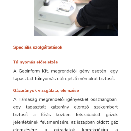
Speciális szolgáltatások
Túlnyomás előrejelzés
A Geoinform Kft. megrendelői igény esetén egy
tapasztalt túlnyomás előrejelző mérnököt biztosít.
Gázarányok vizsgálata, elemzése
A Társaság megrendelői igényekkel összhangban
egy tapasztalt gázarány elemző szakembert
biztosít a fúrás közben felszabadult gázok
jelenlétének felismerésére, az iszapban oldott gáz
elemzésére, a gázadatok korrekciójára, a