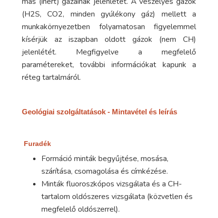
más (inert) gázainak jelenlétét. A veszélyes gázok
(H2S, CO2, minden gyúlékony gáz) mellett a
munkakörnyezetben folyamatosan figyelemmel
kísérjük az iszapban oldott gázok (nem CH)
jelenlétét. Megfigyelve a megfelelő
paramétereket, további információkat kapunk a
réteg tartalmáról.
Geológiai szolgáltatások - Mintavétel és leírás
Furadék
Formáció minták begyűjtése, mosása,
szárítása, csomagolása és címkézése.
Minták fluoroszkópos vizsgálata és a CH-
tartalom oldószeres vizsgálata (közvetlen és
megfelelő oldószerrel).