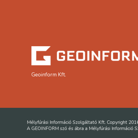
Geoinform Kft.
Mélyfúrási Információ Szolgáltató Kft. Copyright 201
A GEOINFORM szó és ábra a Mélyfúrási Információ Szo