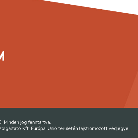
6. Minden jog fenntartva.
lgáltató Kft. Európai Unió területén lajstromozott védjegye.