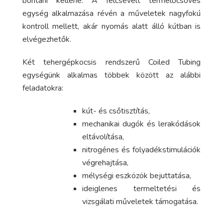
bontani kellene. A felcsévélt termelőcsöves
egység alkalmazása révén a műveletek nagyfokú
kontroll mellett, akár nyomás alatt álló kútban is
elvégezhetők.
Két tehergépkocsis rendszerű Coiled Tubing
egységünk alkalmas többek között az alábbi
feladatokra:
kút- és csőtisztítás,
mechanikai dugók és lerakódások
eltávolítása,
nitrogénes és folyadékstimulációk
végrehajtása,
mélységi eszközök bejuttatása,
ideiglenes termeltetési és
vizsgálati műveletek támogatása.