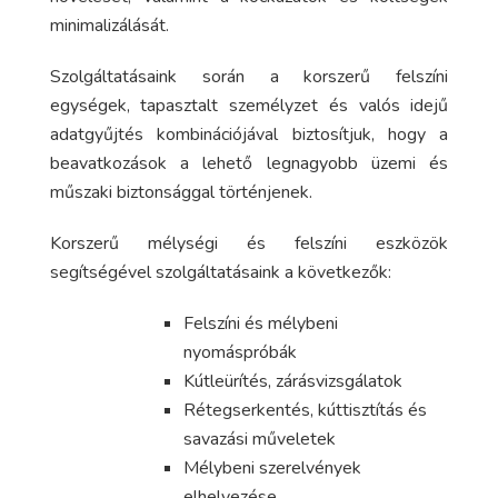
minimalizálását.
Szolgáltatásaink során a korszerű felszíni
egységek, tapasztalt személyzet és valós idejű
adatgyűjtés kombinációjával biztosítjuk, hogy a
beavatkozások a lehető legnagyobb üzemi és
műszaki biztonsággal történjenek.
Korszerű mélységi és felszíni eszközök
segítségével szolgáltatásaink a következők:
Felszíni és mélybeni
nyomáspróbák
Kútleürítés, zárásvizsgálatok
Rétegserkentés, kúttisztítás és
savazási műveletek
Mélybeni szerelvények
elhelyezése