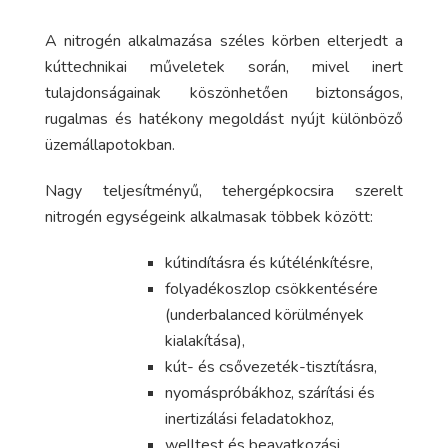
A nitrogén alkalmazása széles körben elterjedt a
kúttechnikai műveletek során, mivel inert
tulajdonságainak köszönhetően biztonságos,
rugalmas és hatékony megoldást nyújt különböző
üzemállapotokban.
Nagy teljesítményű, tehergépkocsira szerelt
nitrogén egységeink alkalmasak többek között:
kútindításra és kútélénkítésre,
folyadékoszlop csökkentésére
(underbalanced körülmények
kialakítása),
kút- és csővezeték-tisztításra,
nyomáspróbákhoz, szárítási és
inertizálási feladatokhoz,
welltest és beavatkozási