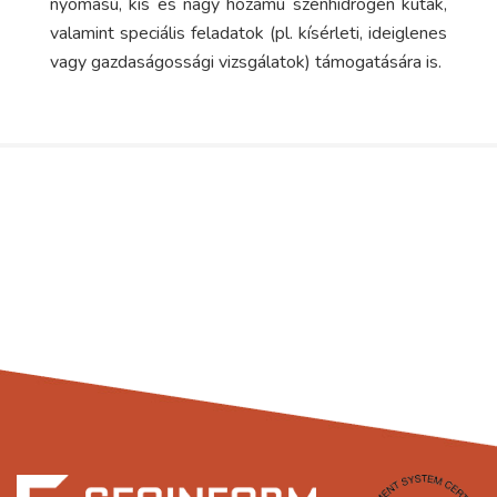
nyomású, kis és nagy hozamú szénhidrogén kutak,
valamint speciális feladatok (pl. kísérleti, ideiglenes
vagy gazdaságossági vizsgálatok) támogatására is.