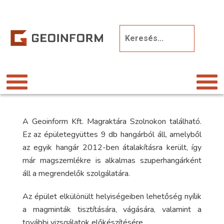
A Geoinform Kft. Magraktára Szolnokon található.
Ez az épületegyüttes 9 db hangárból áll, amelyből
az egyik hangár 2012-ben átalakításra került, így
már magszemlékre is alkalmas szuperhangárként
áll a megrendelők szolgálatára.
Az épület elkülönült helyiségeiben lehetőség nyílik
a magminták tisztítására, vágására, valamint a
további vizsgálatok előkészítésére.