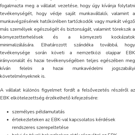
fogalmazta meg a vállalat vezetése, hogy úgy kívánja folytatni
tevékenységét, hogy védje saját munkavállalói, valamint a
munkavégzésének hatókörében tartózkodók vagy munkát végző
más személyek egészségét és biztonságát, valamint törekszik a
környezetterhelések és a környezeti kockázatok
minimalizálására. Elhatározott szándéka továbbá, hogy
tevékenysége során követi a nemzetközi olajipar EBK
irányvonalát és hazai tevékenységében teljes egészében meg
kíván felelni a hazai munkavédelmi jogszabályi
követelményeknek is.
A vállalat különös figyelmet fordít a felsővezetés részéről az
EBK elkötelezettség érzékelhető kifejezésére:
személyes példamutatás
értekezleteken az EBK-val kapcsolatos kérdések
rendszeres szerepeltetése