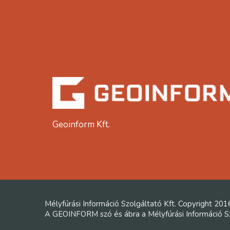
Geoinform Kft.
Mélyfúrási Információ Szolgáltató Kft. Copyright 201
A GEOINFORM szó és ábra a Mélyfúrási Információ Szo