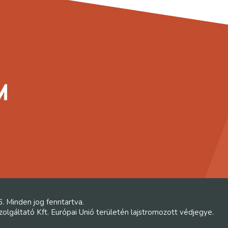
6. Minden jog fenntartva.
lgáltató Kft. Európai Unió területén lajstromozott védjegye.