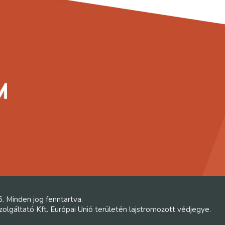
6. Minden jog fenntartva.
lgáltató Kft. Európai Unió területén lajstromozott védjegye.