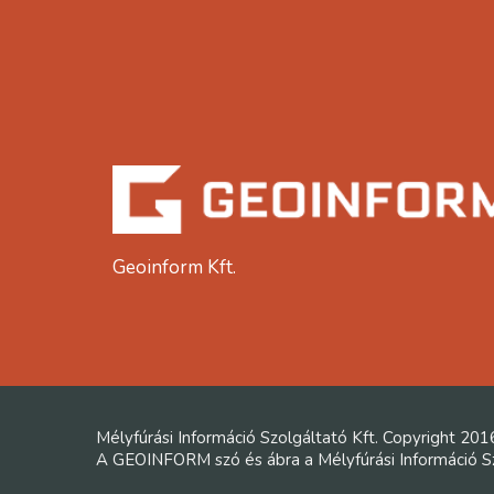
Geoinform Kft.
Mélyfúrási Információ Szolgáltató Kft. Copyright 201
A GEOINFORM szó és ábra a Mélyfúrási Információ Szo