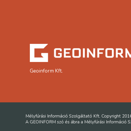
Geoinform Kft.
Mélyfúrási Információ Szolgáltató Kft. Copyright 201
A GEOINFORM szó és ábra a Mélyfúrási Információ Szo