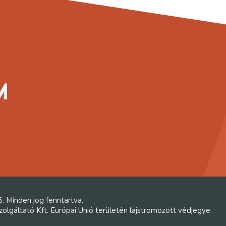
6. Minden jog fenntartva.
lgáltató Kft. Európai Unió területén lajstromozott védjegye.