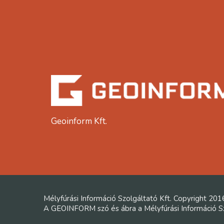
Geoinform Kft.
Mélyfúrási Információ Szolgáltató Kft. Copyright 201
A GEOINFORM szó és ábra a Mélyfúrási Információ Szo