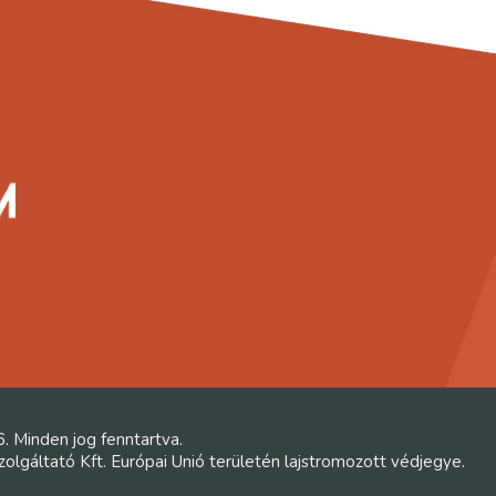
6. Minden jog fenntartva.
lgáltató Kft. Európai Unió területén lajstromozott védjegye.