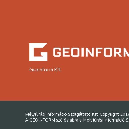
Geoinform Kft.
Mélyfúrási Információ Szolgáltató Kft. Copyright 201
A GEOINFORM szó és ábra a Mélyfúrási Információ Szo