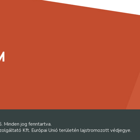
6. Minden jog fenntartva.
lgáltató Kft. Európai Unió területén lajstromozott védjegye.