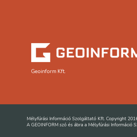
Geoinform Kft.
Mélyfúrási Információ Szolgáltató Kft. Copyright 201
A GEOINFORM szó és ábra a Mélyfúrási Információ Szo