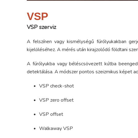
VSP
VSP szerviz
A felszínen vagy kismélységű fúrólyukakban gerj
kijelöléséhez. A mérés után kirajzolódó földtani s
A fúrólyukba vagy béléscsövezett kútba beengedet
detektálása. A módszer pontos szeizmikus képet ad 
VSP check-shot
VSP zero offset
VSP offset
Walkaway VSP