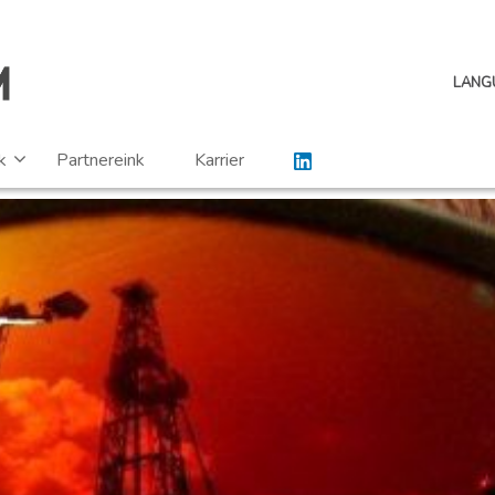
LANG
k
Partnereink
Karrier