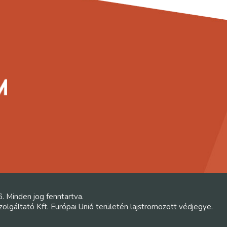
6. Minden jog fenntartva.
lgáltató Kft. Európai Unió területén lajstromozott védjegye.