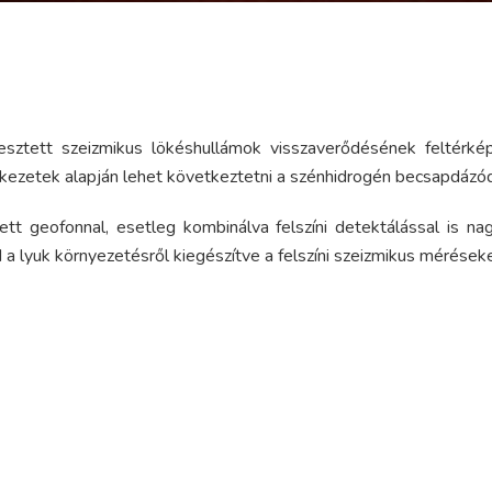
esztett szeizmikus lökéshullámok visszaverődésének feltérk
zerkezetek alapján lehet következtetni a szénhidrogén becsapdáz
t geofonnal, esetleg kombinálva felszíni detektálással is nag
a lyuk környezetésről kiegészítve a felszíni szeizmikus méréseke