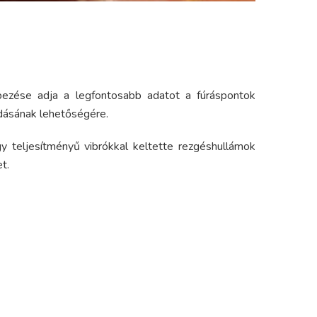
épezése adja a legfontosabb adatot a fúráspontok
ódásának lehetőségére.
y teljesítményű vibrókkal keltette rezgéshullámok
t.