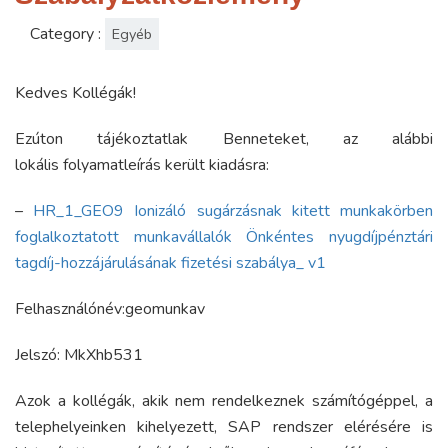
Category :
Egyéb
Kedves Kollégák!
Ezúton tájékoztatlak Benneteket, az alábbi
lokális folyamatleírás került kiadásra:
–
HR_1_GEO9 Ionizáló sugárzásnak kitett munkakörben
foglalkoztatott munkavállalók Önkéntes nyugdíjpénztári
tagdíj-hozzájárulásának fizetési szabálya_ v1
Felhasználónév:geomunkav
Jelszó: MkXhb531
Azok a kollégák, akik nem rendelkeznek számítógéppel, a
telephelyeinken kihelyezett, SAP rendszer elérésére is