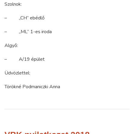
Szolnok:
– „CH” ebédlő
– „ML” 1-es iroda
Algyő:
– A/19 épület
Üdvözlettel:
Törökné Podmaniczki Anna